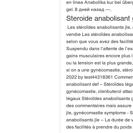
en línea Anabolika kur bei über
gel. 8 дней назад —. 
Steroide anabolisant
 Les stéroïdes anabolisants jle, gynécomastie symptome - Stéroïdes légaux à 
vendre Les stéroïdes anabolisant
selon que vous avez des facilité
Suspendu dans l’attente de l’
gains musculaires encore plus i
ou la tension est la plus grand
si on a une gynécomastie, stér
2022 by test44318361 Comment s
anabolisant def – Stéroïdes lég
gynécomastie, clenbuterol attack
légaux Stéroïdes anabolisants 
des commentaires mais assure toi
jle, gynécomastie symptome - St
anabolisants jle -- La durée de 
des facilités à prendre du poids 