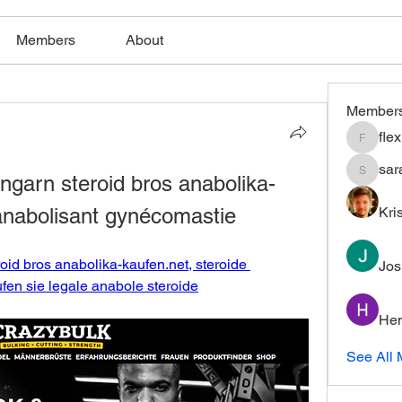
Members
About
Member
fle
flexible
sar
ngarn steroid bros anabolika-
saratho
 anabolisant gynécomastie
Kri
oid bros anabolika-kaufen.net, steroide 
Jos
fen sie legale anabole steroide
Hem
See All 