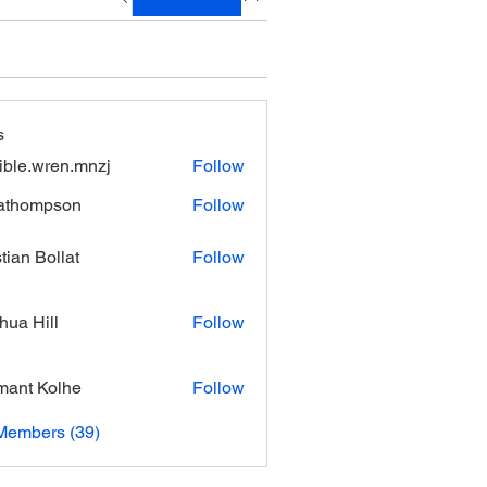
s
xible.wren.mnzj
Follow
.wren.mnzj
athompson
Follow
mpson
stian Bollat
Follow
hua Hill
Follow
ant Kolhe
Follow
Members (39)