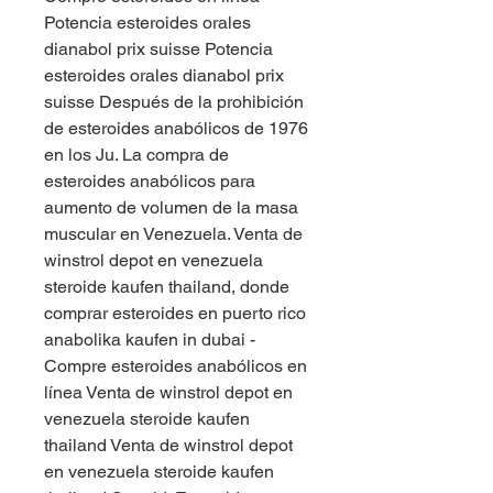
Potencia esteroides orales 
dianabol prix suisse Potencia 
esteroides orales dianabol prix 
suisse Después de la prohibición 
de esteroides anabólicos de 1976 
en los Ju. La compra de 
esteroides anabólicos para 
aumento de volumen de la masa 
muscular en Venezuela. Venta de 
winstrol depot en venezuela 
steroide kaufen thailand, donde 
comprar esteroides en puerto rico 
anabolika kaufen in dubai - 
Compre esteroides anabólicos en 
línea Venta de winstrol depot en 
venezuela steroide kaufen 
thailand Venta de winstrol depot 
en venezuela steroide kaufen 