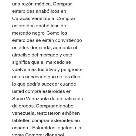
una razón médica. Comprar 
esteroides anabólicos en 
Caracas Venezuela. Comprar 
esteroides anabólicos de 
mercado negro. Como los 
esteroides se están convirtiendo 
en altos demanda, aumenta el 
atractivo del mercado y esto 
significa que el mercado se 
vuelve más lucrativo y peligroso-
no es necesario que se les diga 
lo que podría suceder cuando 
usted compra esteroides en 
Sucre Venezuela de un traficante 
de drogas. Comprar dianabol 
venezuela, testosteron erhöhen 
tabletten comprar esteroides en 
espana - Esteroides legales a la 
venta Comprar dianabol 