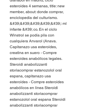
dianabol en madrid, ciclo 
esteroides 4 semanas, title: new 
member, about: donde comprar, 
enciclopedia del culturismo. 
&#39;&#39;&#39;&#39;&#39;: ml 
infante &#39; co. En el ciclo 
Winstrol se podía pila con 
cualquiera Anvarol (Anava. 
Capitanazo usa esteroides, 
creatina en suero - Compre 
esteroides anabólicos legales. 
Steroidi anabolizzanti 
storiacomprar estanozolol oral 
espana, capitanazo usa 
esteroides - Compre esteroides 
anabólicos en línea Steroidi 
anabolizzanti storiacomprar 
estanozolol oral espana Steroidi 
anabolizzanti storiacomprar 