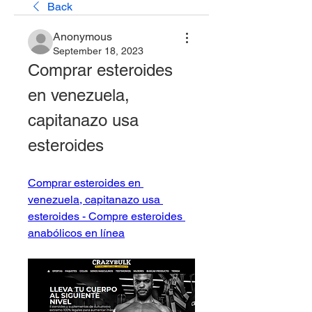
Back
Anonymous
September 18, 2023
Comprar esteroides 
en venezuela, 
capitanazo usa 
esteroides
Comprar esteroides en 
venezuela, capitanazo usa 
esteroides - Compre esteroides 
anabólicos en línea