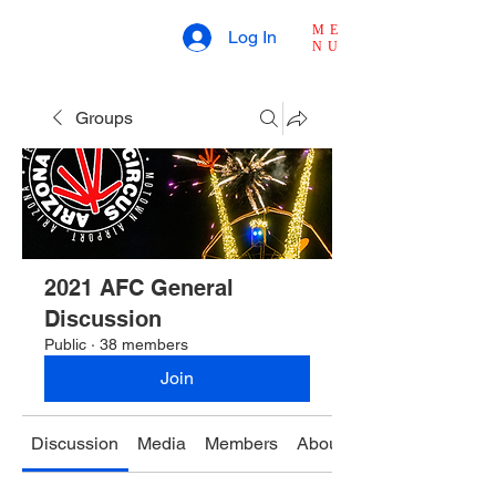
ME
Log In
NU
Groups
2021 AFC General
Discussion
Public
·
38 members
Join
Discussion
Media
Members
About