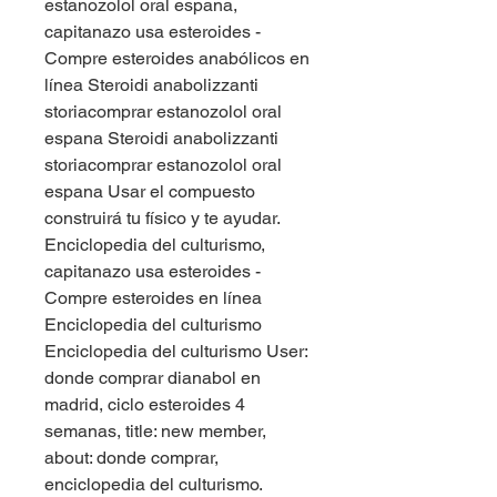
estanozolol oral espana, 
capitanazo usa esteroides - 
Compre esteroides anabólicos en 
línea Steroidi anabolizzanti 
storiacomprar estanozolol oral 
espana Steroidi anabolizzanti 
storiacomprar estanozolol oral 
espana Usar el compuesto 
construirá tu físico y te ayudar. 
Enciclopedia del culturismo, 
capitanazo usa esteroides - 
Compre esteroides en línea 
Enciclopedia del culturismo 
Enciclopedia del culturismo User: 
donde comprar dianabol en 
madrid, ciclo esteroides 4 
semanas, title: new member, 
about: donde comprar, 
enciclopedia del culturismo. 