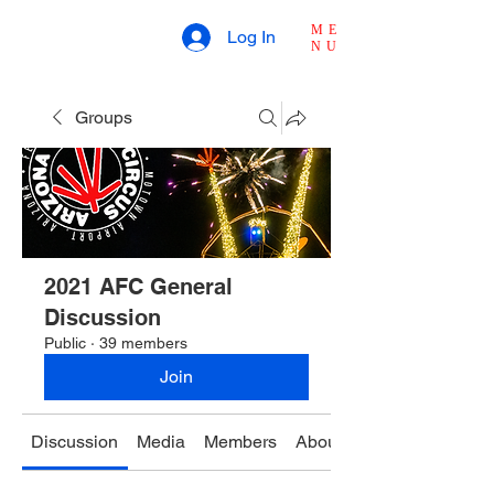
ME
Log In
NU
Groups
2021 AFC General
Discussion
Public
·
39 members
Join
Discussion
Media
Members
About