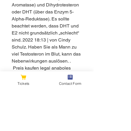
Aromatase) und Dihydrotesteron 
oder DHT (über das Enzym 5-
Alpha-Reduktase). Es sollte 
beachtet werden, dass DHT und 
E2 nicht grundsätzlich „schlecht“ 
sind. 2022 18:13 | von Cindy 
Schulz. Haben Sie als Mann zu 
viel Testosteron im Blut, kann das 
Nebenwirkungen auslösen. .
 Preis kaufen legal anaboles 
steroid zyklus.
Nebenwirkung von testosteron, 
Tickets
Contact Form
bestellen anabole steroide online 
zyklus..
  bestellen legal  steroid 
muskelaufbau.<p>&nbsp;</p>