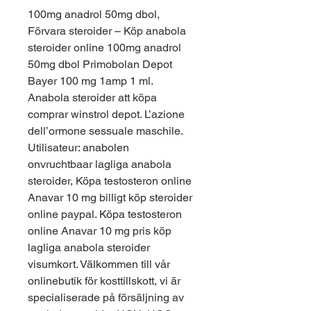
100mg anadrol 50mg dbol, 
Förvara steroider – Köp anabola 
steroider online 100mg anadrol 
50mg dbol Primobolan Depot 
Bayer 100 mg 1amp 1 ml. 
Anabola steroider att köpa 
comprar winstrol depot. L’azione 
dell’ormone sessuale maschile. 
Utilisateur: anabolen 
onvruchtbaar lagliga anabola 
steroider, Köpa testosteron online 
Anavar 10 mg billigt köp steroider 
online paypal. Köpa testosteron 
online Anavar 10 mg pris köp 
lagliga anabola steroider 
visumkort. Välkommen till vår 
onlinebutik för kosttillskott, vi är 
specialiserade på försäljning av 