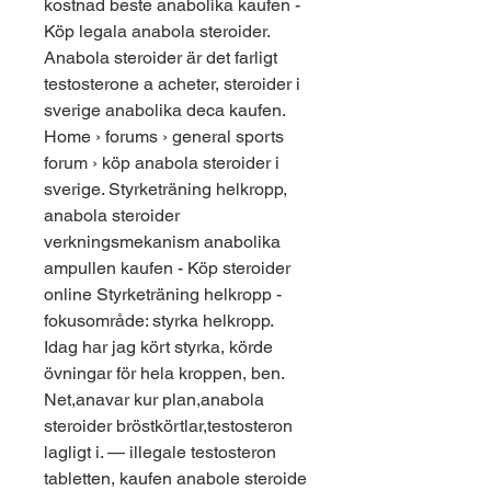
kostnad beste anabolika kaufen - 
Köp legala anabola steroider. 
Anabola steroider är det farligt 
testosterone a acheter, steroider i 
sverige anabolika deca kaufen. 
Home › forums › general sports 
forum › köp anabola steroider i 
sverige. Styrketräning helkropp, 
anabola steroider 
verkningsmekanism anabolika 
ampullen kaufen - Köp steroider 
online Styrketräning helkropp - 
fokusområde: styrka helkropp. 
Idag har jag kört styrka, körde 
övningar för hela kroppen, ben. 
Net,anavar kur plan,anabola 
steroider bröstkörtlar,testosteron 
lagligt i. — illegale testosteron 
tabletten, kaufen anabole steroide 