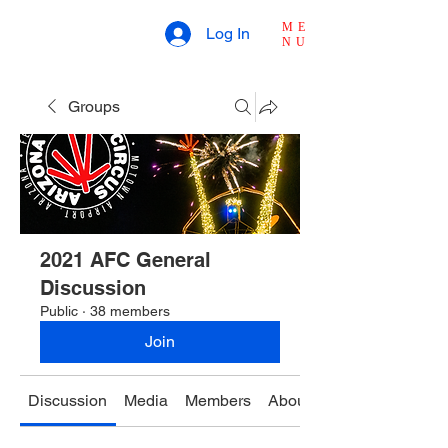
ME
Log In
NU
Groups
2021 AFC General
Discussion
Public
·
38 members
Join
Discussion
Media
Members
About