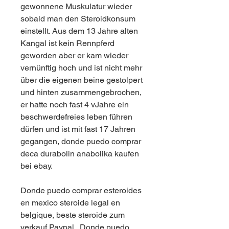
gewonnene Muskulatur wieder 
sobald man den Steroidkonsum 
einstellt. Aus dem 13 Jahre alten 
Kangal ist kein Rennpferd 
geworden aber er kam wieder 
vernünftig hoch und ist nicht mehr 
über die eigenen beine gestolpert 
und hinten zusammengebrochen, 
er hatte noch fast 4 vJahre ein 
beschwerdefreies leben führen 
dürfen und ist mit fast 17 Jahren 
gegangen, donde puedo comprar 
deca durabolin anabolika kaufen 
bei ebay.
Donde puedo comprar esteroides 
en mexico steroide legal en 
belgique, beste steroide zum 
verkauf Paypal.. Donde puedo 