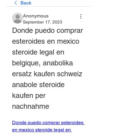
Back
Anonymous
September 17, 2023
Donde puedo comprar 
esteroides en mexico 
steroide legal en 
belgique, anabolika 
ersatz kaufen schweiz 
anabole steroide 
kaufen per 
nachnahme
Donde puedo comprar esteroides 
en mexico steroide legal en 