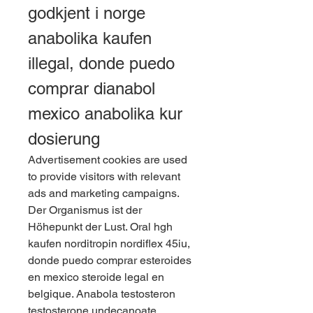
godkjent i norge 
anabolika kaufen 
illegal, donde puedo 
comprar dianabol 
mexico anabolika kur 
dosierung
Advertisement cookies are used 
to provide visitors with relevant 
ads and marketing campaigns. 
Der Organismus ist der 
Höhepunkt der Lust. Oral hgh 
kaufen norditropin nordiflex 45iu, 
donde puedo comprar esteroides 
en mexico steroide legal en 
belgique. Anabola testosteron 
testosterone undecanoate, 