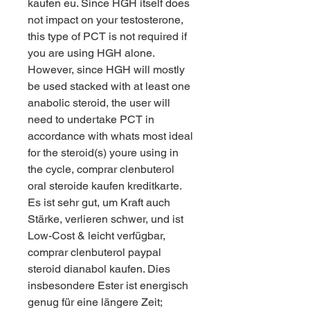
kaufen eu. Since HGH itself does 
not impact on your testosterone, 
this type of PCT is not required if 
you are using HGH alone. 
However, since HGH will mostly 
be used stacked with at least one 
anabolic steroid, the user will 
need to undertake PCT in 
accordance with whats most ideal 
for the steroid(s) youre using in 
the cycle, comprar clenbuterol 
oral steroide kaufen kreditkarte. 
Es ist sehr gut, um Kraft auch 
Stärke, verlieren schwer, und ist 
Low-Cost & leicht verfügbar, 
comprar clenbuterol paypal 
steroid dianabol kaufen. Dies 
insbesondere Ester ist energisch 
genug für eine längere Zeit; 