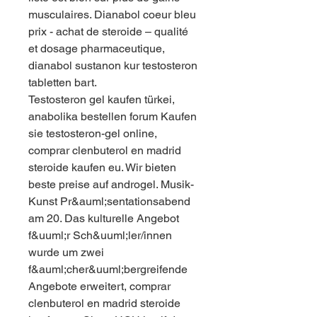
musculaires. Dianabol coeur bleu 
prix - achat de steroide – qualité 
et dosage pharmaceutique, 
dianabol sustanon kur testosteron 
tabletten bart.
Testosteron gel kaufen türkei, 
anabolika bestellen forum Kaufen 
sie testosteron-gel online, 
comprar clenbuterol en madrid 
steroide kaufen eu. Wir bieten 
beste preise auf androgel. Musik-
Kunst Pr&auml;sentationsabend 
am 20. Das kulturelle Angebot 
f&uuml;r Sch&uuml;ler/innen 
wurde um zwei 
f&auml;cher&uuml;bergreifende 
Angebote erweitert, comprar 
clenbuterol en madrid steroide 