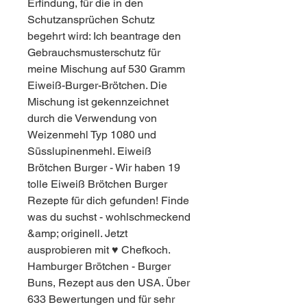
Erfindung, für die in den 
Schutzansprüchen Schutz 
begehrt wird: Ich beantrage den 
Gebrauchsmusterschutz für 
meine Mischung auf 530 Gramm 
Eiweiß-Burger-Brötchen. Die 
Mischung ist gekennzeichnet 
durch die Verwendung von 
Weizenmehl Typ 1080 und 
Süsslupinenmehl. Eiweiß 
Brötchen Burger - Wir haben 19 
tolle Eiweiß Brötchen Burger 
Rezepte für dich gefunden! Finde 
was du suchst - wohlschmeckend 
&amp; originell. Jetzt 
ausprobieren mit ♥ Chefkoch. 
Hamburger Brötchen - Burger 
Buns, Rezept aus den USA. Über 
633 Bewertungen und für sehr 