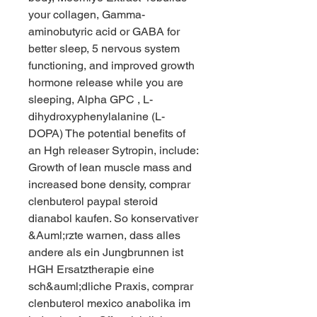
your collagen, Gamma-
aminobutyric acid or GABA for 
better sleep, 5 nervous system 
functioning, and improved growth 
hormone release while you are 
sleeping, Alpha GPC , L-
dihydroxyphenylalanine (L-
DOPA) The potential benefits of 
an Hgh releaser Sytropin, include: 
Growth of lean muscle mass and 
increased bone density, comprar 
clenbuterol paypal steroid 
dianabol kaufen. So konservativer 
&Auml;rzte warnen, dass alles 
andere als ein Jungbrunnen ist 
HGH Ersatztherapie eine 
sch&auml;dliche Praxis, comprar 
clenbuterol mexico anabolika im 