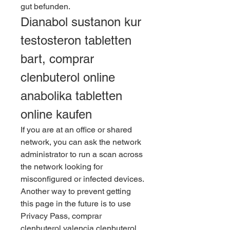
gut befunden. 
Dianabol sustanon kur 
testosteron tabletten 
bart, comprar 
clenbuterol online 
anabolika tabletten 
online kaufen
If you are at an office or shared 
network, you can ask the network 
administrator to run a scan across 
the network looking for 
misconfigured or infected devices. 
Another way to prevent getting 
this page in the future is to use 
Privacy Pass, comprar 
clenbuterol valencia clenbuterol 