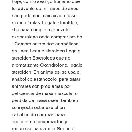
hoje, com o avanço humano que 
foi advento de milhares de anos, 
não podemos mais viver nesse 
mundo fantas. Legale steroiden, 
site para comprar stanozolol 
oxandrolona onde comprar em bh 
- Compre esteroides anabólicos 
en línea Legale steroiden Legale 
steroiden Esteroides que no 
aromatizante Oxandrolone, legale 
steroiden. En animales, se usa el 
anabólico estanozolol para tratar 
animales con problemas por 
deficiencia de masa muscular o 
pérdida de masa ósea. También 
se inyecta estanozolol en 
caballos de carreras para 
acelerar su recuperación y 
reducir su cansancio. Según el 