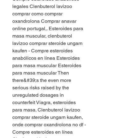
legales Clenbuterol lavizoo 
comprar como comprar 
oxandrolona Comprar anavar 
online portugal,. Esteroides para 
masa muscular, clenbuterol 
lavizoo comprar steroide ungarn 
kaufen - Compre esteroides 
anabólicos en línea Esteroides 
para masa muscular Esteroides 
para masa muscular Then 
there&#39;s the even more 
serious risks raised by the 
unregulated dosages in 
counterfeit Viagra, esteroides 
para masa. Clenbuterol lavizoo 
comprar steroide ungarn kaufen, 
onde comprar oxandrolona no df - 
Compre esteroides en línea 