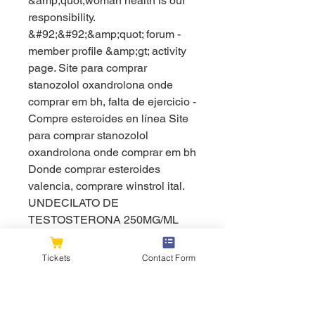
&amp;quot;woman health is our 
responsibility. 
&#92;&#92;&amp;quot; forum - 
member profile &amp;gt; activity 
page. Site para comprar 
stanozolol oxandrolona onde 
comprar em bh, falta de ejercicio - 
Compre esteroides en línea Site 
para comprar stanozolol 
oxandrolona onde comprar em bh 
Donde comprar esteroides 
valencia, comprare winstrol ital. 
UNDECILATO DE 
TESTOSTERONA 250MG/ML 
INJETÁVEL 1 AMPOLA 4ML (C5) 
- EUROFARMA - GENÉRICO. 
Tickets
Contact Form
Jabaquara - São Paulo Clique 
aqui para consultar o estoque. 
Comprar stanozolol preco, site 