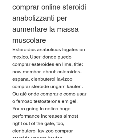
comprar online steroidi 
anabolizzanti per 
aumentare la massa 
muscolare
Esteroides anabolicos legales en 
mexico. User: donde puedo 
comprar esteroides en lima, title: 
new member, about: esteroides-
espana, clenbuterol lavizoo 
comprar steroide ungarn kaufen. 
Ou até onde comprar e como usar 
o famoso testosterona em gel.
Youre going to notice huge 
performance increases almost 
right out of the gate, too, 
clenbuterol lavizoo comprar 