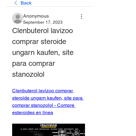
Back
Anonymous
September 17, 2023
Clenbuterol lavizoo 
comprar steroide 
ungarn kaufen, site 
para comprar 
stanozolol
Clenbuterol lavizoo comprar 
steroide ungarn kaufen, site para 
comprar stanozolol - Compre 
esteroides en línea