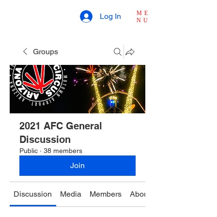
ME
Log In
NU
Groups
2021 AFC General
Discussion
Public
·
38 members
Join
Discussion
Media
Members
About