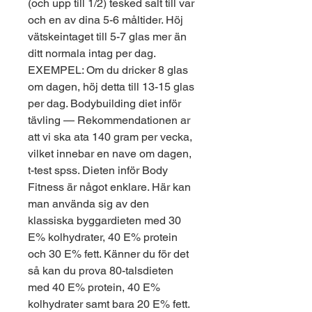
(och upp till 1/2) tesked salt till var 
och en av dina 5-6 måltider. Höj 
vätskeintaget till 5-7 glas mer än 
ditt normala intag per dag. 
EXEMPEL: Om du dricker 8 glas 
om dagen, höj detta till 13-15 glas 
per dag. Bodybuilding diet inför 
tävling — Rekommendationen ar 
att vi ska ata 140 gram per vecka, 
vilket innebar en nave om dagen, 
t-test spss. Dieten inför Body 
Fitness är något enklare. Här kan 
man använda sig av den 
klassiska byggardieten med 30 
E% kolhydrater, 40 E% protein 
och 30 E% fett. Känner du för det 
så kan du prova 80-talsdieten 
med 40 E% protein, 40 E% 
kolhydrater samt bara 20 E% fett. 