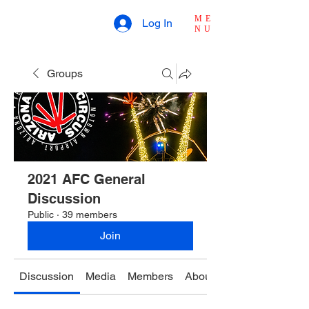
ME
Log In
NU
Groups
2021 AFC General
Discussion
Public
·
39 members
Join
Discussion
Media
Members
About