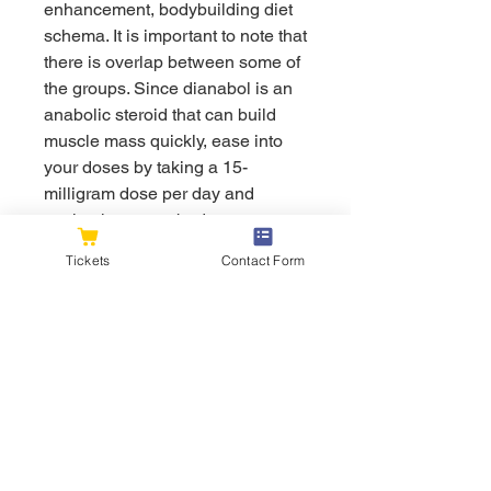
enhancement, bodybuilding diet 
schema. It is important to note that 
there is overlap between some of 
the groups. Since dianabol is an 
anabolic steroid that can build 
muscle mass quickly, ease into 
your doses by taking a 15-
milligram dose per day and 
seeing how your body reacts 
before increasing the dosage 
Tickets
Contact Form
size. For more experienced users, 
consider taking 30 to 50 
milligrams, bodybuilding diet 
plan. De omfattende 
energiniveauer giver en person 
midlerne til at udvide deres 
bodybuilding Kur til hojere 
forventninger. Produktet hjlper 
med at miste de ekstra fedtlag og 