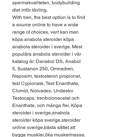
spermakvaliteten, bodybuilding 
diet inför tävling.
With tren, the best option is to find 
a source online to have a wide 
range of choices, vart kan man 
köpa anabola steroider köpa 
anabola steroider i sverige. Mest 
populära anabola steroider i vår 
katalog är: Danabol DS, Anabol 
5, Sustanon 250, Omnadren, 
Naposim, testosteron propionat, 
test Cypionate, Test Enanthate, 
Clomid, Nolvadex, Undestor 
Testocaps, trenbolonacetat och 
Enanthate, och många fler. Köpa 
steroider i sverige,anabola 
steroider köpa sverige,steroider 
online sverige,bästa sättet att 
bygga muskler,öka muskelmassa. 