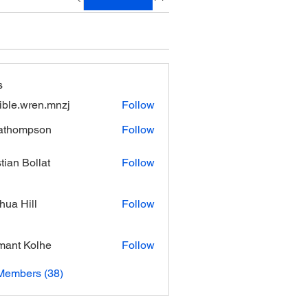
s
xible.wren.mnzj
Follow
.wren.mnzj
athompson
Follow
mpson
stian Bollat
Follow
hua Hill
Follow
ant Kolhe
Follow
Members (38)