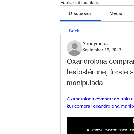
Public
·
38 members
Discussion
Media
Back
Anonymous
September 16, 2023
Oxandrolona comprar 
testostérone, første 
manipulada
Oxandrolona comprar goiania ach
kur comprar oxandrolona manipu