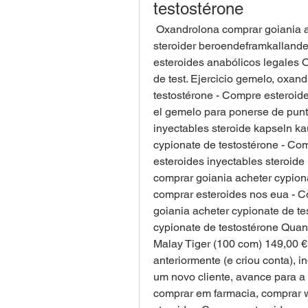
testostérone
 Oxandrolona comprar goiania acheter cypionate de testostérone, anabola 
steroider beroendeframkallande
esteroides anabólicos legales 
de test. Ejercicio gemelo, oxan
testostérone - Compre esteroide
el gemelo para ponerse de punti
inyectables steroide kapseln ka
cypionate de testostérone - Co
esteroides inyectables steroide
comprar goiania acheter cypiona
comprar esteroides nos eua - C
goiania acheter cypionate de t
cypionate de testostérone Quan
Malay Tiger (100 com) 149,00 
anteriormente (e criou conta), 
um novo cliente, avance para a
comprar em farmacia, comprar w