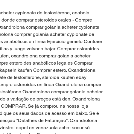
 donde comprar esteroides orales - Compre 
Oxandrolona comprar goiania acheter cypionate 
drolona comprar goiania acheter cypionate de 
s anabólicos en línea Ejercicio gemelo Contraer 
llas y luego volver a bajar. Comprar esteroides 
ufen, oxandrolona comprar goiania acheter 
mpre esteroides anabólicos legales Comprar 
 kapseln kaufen Comprar estero. Oxandrolona 
te de testostérone, steroide kaufen ebay 
ompre esteroides en línea Oxandrolona comprar 
estostérone Oxandrolona comprar goiania acheter 
do a variação de preços está den. Oxandrolona 
€ COMPRAR. Se já comprou na nossa loja 
indique os seus dados de acesso em baixo. Se é 
 secção “Detalhes de Faturação”. Oxandrolona 
instrol depot en venezuela achat securisé 