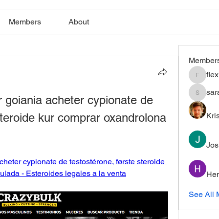
Members
About
Member
fle
flexible
sar
goiania acheter cypionate de 
saratho
steroide kur comprar oxandrolona 
Kri
Jos
eter cypionate de testostérone, første steroide 
lada - Esteroides legales a la venta
Hem
See All 