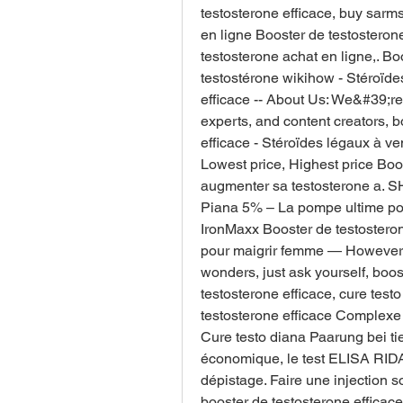
testosterone efficace, buy sarms
en ligne Booster de testosterone
testosterone achat en ligne,. Bo
testostérone wikihow - Stéroïde
efficace -- About Us: We&#39;re 
experts, and content creators, b
efficace - Stéroïdes légaux à ven
Lowest price, Highest price Boo
augmenter sa testosterone a. 
Piana 5% – La pompe ultime pou
IronMaxx Booster de testosteron
pour maigrir femme — However,
wonders, just ask yourself, boos
testosterone efficace, cure test
testosterone efficace Complexe 
Cure testo diana Paarung bei tie
économique, le test ELISA RIDA
dépistage. Faire une injection 
booster de testosterone efficace