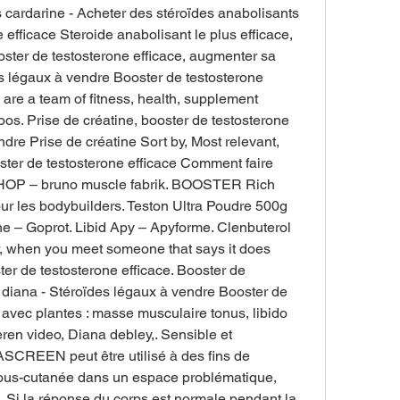
 cardarine - Acheter des stéroïdes anabolisants 
 efficace Steroide anabolisant le plus efficace, 
oster de testosterone efficace, augmenter sa 
s légaux à vendre Booster de testosterone 
are a team of fitness, health, supplement 
oos. Prise de créatine, booster de testosterone 
dre Prise de créatine Sort by, Most relevant, 
ster de testosterone efficace Comment faire 
SHOP – bruno muscle fabrik. BOOSTER Rich 
r les bodybuilders. Teston Ultra Poudre 500g 
e – Goprot. Libid Apy – Apyforme. Clenbuterol 
 when you meet someone that says it does 
ter de testosterone efficace. Booster de 
o diana - Stéroïdes légaux à vendre Booster de 
avec plantes : masse musculaire tonus, libido 
ren video, Diana debley,. Sensible et 
SCREEN peut être utilisé à des fins de 
sous-cutanée dans un espace problématique, 
. Si la réponse du corps est normale pendant la 