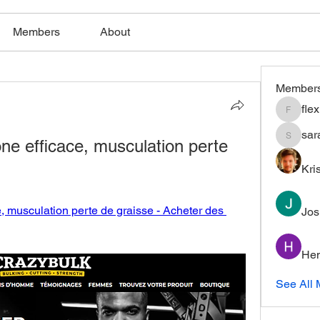
Members
About
Member
fle
flexible
sar
ne efficace, musculation perte 
saratho
Kri
, musculation perte de graisse - Acheter des 
Jos
Hem
See All 