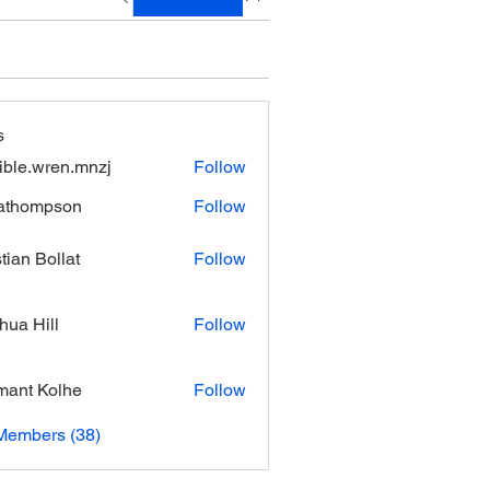
s
xible.wren.mnzj
Follow
.wren.mnzj
athompson
Follow
mpson
stian Bollat
Follow
hua Hill
Follow
ant Kolhe
Follow
Members (38)