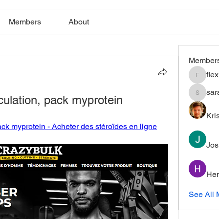
Members
About
Member
fle
flexible
sar
culation, pack myprotein
saratho
Kri
ack myprotein - Acheter des stéroïdes en ligne
Jos
Hem
See All 