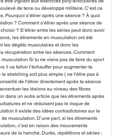
dra être vigilant aux exercices poly-articulaires de 
ulevé de terre ou développé militaire. C’est ce 
le. Pourquoi s’étirer après une séance ? À quoi 
lation ? Comment s’étirer après une séance de 
hoisir ? S’étirer entre les séries peut donc avoir 
nce, les étirements en musculation ont été 
t les dégâts musculaires et donc les 
 la récupération entre les séances. Comment 
 musculation Si tu ne viens pas de faire du sport 
s il va falloir t’échauffer pour augmenter ta 
e stretching soit plus simple ( ne t’étire pas à 
onseillé de t’étirer directement après ta séance 
accentuer les lésions au niveau des fibres 
ir dans un autre article que les étirements après 
rbatures et ne réduisent pas le risque de 
lation Il existe des idées contradictoires sur le 
 de musculation. D’une part, si les étirements 
ulation, c’est en raison des mouvements 
eurs de la hanche. Durée, répétitions et séries : 