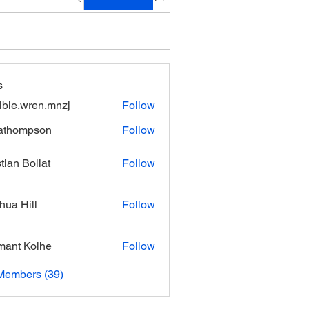
s
xible.wren.mnzj
Follow
.wren.mnzj
athompson
Follow
mpson
stian Bollat
Follow
hua Hill
Follow
ant Kolhe
Follow
Members (39)