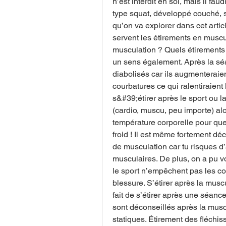
n’est interdit en soi, mais il fau
type squat, développé couché, so
qu’on va explorer dans cet artic
servent les étirements en muscu
musculation ? Quels étirements c
un sens également. Après la séa
diabolisés car ils augmenteraien
courbatures ce qui ralentiraient
s&#39;étirer après le sport ou la
(cardio, muscu, peu importe) alor
température corporelle pour que l
froid ! Il est même fortement déc
de musculation car tu risques d’
musculaires. De plus, on a pu vo
le sport n’empêchent pas les cou
blessure. S’étirer après la muscu
fait de s’étirer après une séance
sont déconseillés après la musc
statiques. Étirement des fléchiss