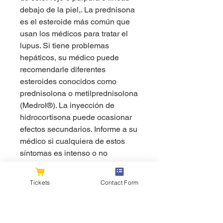
debajo de la piel,. La prednisona 
es el esteroide más común que 
usan los médicos para tratar el 
lupus. Si tiene problemas 
hepáticos, su médico puede 
recomendarle diferentes 
esteroides conocidos como 
prednisolona o metilprednisolona 
(Medrol®). La inyección de 
hidrocortisona puede ocasionar 
efectos secundarios. Informe a su 
médico si cualquiera de estos 
síntomas es intenso o no 
desaparece: dolor de cabeza, 
mareos, cicatrización lenta de las 
Tickets
Contact Form
cortadas y golpes, acné, piel 
delgada, frágil o seca, manchas 
de color rojo o púrpura o líneas 