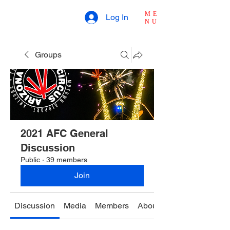
ME
Log In
NU
Groups
2021 AFC General
Discussion
Public
·
39 members
Join
Discussion
Media
Members
About