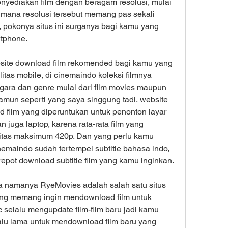
enyediakan film dengan beragam resolusi, mulai 
imana resolusi tersebut memang pas sekali 
 pokonya situs ini surganya bagi kamu yang 
rtphone.
ite download film rekomended bagi kamu yang 
tas mobile, di cinemaindo koleksi filmnya 
gara dan genre mulai dari film movies maupun 
Namun seperti yang saya singgung tadi, website 
 film yang diperuntukan untuk penonton layar 
 juga laptop, karena rata-rata film yang 
litas maksimum 420p. Dan yang perlu kamu 
emaindo sudah tertempel subtitle bahasa indo, 
-repot download subtitle film yang kamu inginkan.
 namanya RyeMovies adalah salah satu situs 
ng memang ingin mendownload film untuk 
 selalu mengupdate film-film baru jadi kamu 
alu lama untuk mendownload film baru yang 