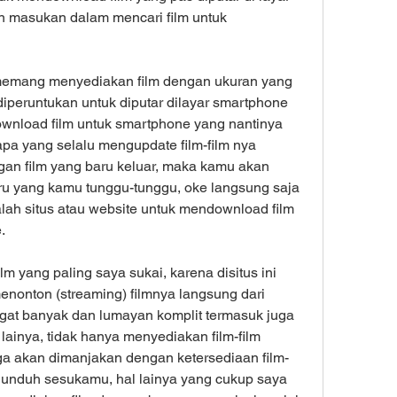
n masukan dalam mencari film untuk 
memang menyediakan film dengan ukuran yang 
iperuntukan untuk diputar dilayar smartphone 
 download film untuk smartphone yang nantinya 
a yang selalu mengupdate film-film nya 
gan film yang baru keluar, maka kamu akan 
ru yang kamu tunggu-tunggu, oke langsung saja 
alah situs atau website untuk mendownload film 
.
m yang paling saya sukai, karena disitus ini 
onton (streaming) filmnya langsung dari 
ngat banyak dan lumayan komplit termasuk juga 
a lainya, tidak hanya menyediakan film-film 
juga akan dimanjakan dengan ketersediaan film-
 unduh sesukamu, hal lainya yang cukup saya 