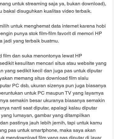
mang untuk streaming saja ya, bukan download), 
u bakal disuguhkan kualitas video terbaik.
milih untuk menghemat data internet karena hobi 
gin punya stok film-film favorit di memori HP 
a jadi yang terbaik buatmu.
d film dan suka menontonya lewat HP 
kit kesulitan mencari situs atau website yang 
yang sedikit kecil dan juga pas untuk diputar 
akan memang situs download film slalu 
putar PC dsb, ukuran sizenya pun juga biasanya 
iperuntukan untuk PC maupun TV yang layarnya 
arnya semakin besar ukuranya biasanya semakin 
ya nanti saat diputar, apalagi kalau diputar 
 yang lumayan, gambar yang ditampilkan 
an pastinya jauh lebih jernih, tapi untuk kamu 
ang pas untuk smartphone, maka saya akan 
k mendownload film yang pas diputar di layar 