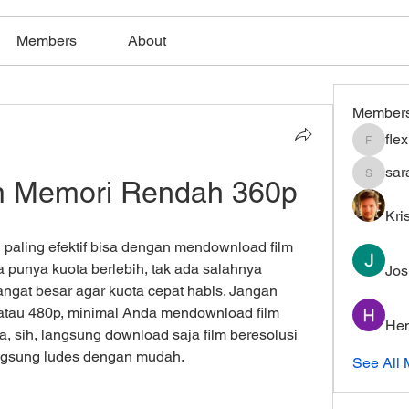
Members
About
Member
fle
flexible
sar
m Memori Rendah 360p
saratho
Kri
aling efektif bisa dengan mendownload film 
punya kuota berlebih, tak ada salahnya 
Jos
ngat besar agar kuota cepat habis. Jangan 
atau 480p, minimal Anda mendownload film 
Hem
, sih, langsung download saja film beresolusi 
angsung ludes dengan mudah.
See All 