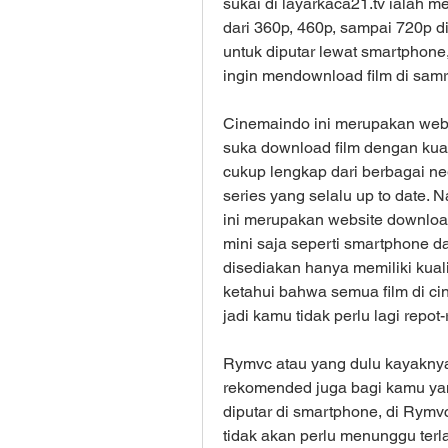
sukai di layarkaca21.tv ialah m
dari 360p, 460p, sampai 720p d
untuk diputar lewat smartphone,
ingin mendownload film di sam
Cinemaindo ini merupakan webs
suka download film dengan kuali
cukup lengkap dari berbagai ne
series yang selalu up to date. 
ini merupakan website download
mini saja seperti smartphone dan
disediakan hanya memiliki kua
ketahui bahwa semua film di cin
jadi kamu tidak perlu lagi repot
Rymvc atau yang dulu kayaknya
rekomended juga bagi kamu ya
diputar di smartphone, di Rymvc
tidak akan perlu menunggu terl