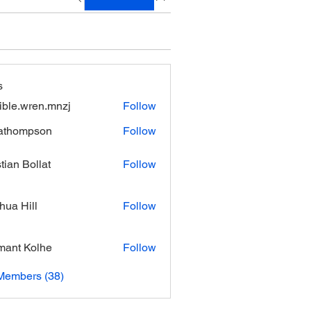
s
xible.wren.mnzj
Follow
.wren.mnzj
athompson
Follow
mpson
stian Bollat
Follow
hua Hill
Follow
ant Kolhe
Follow
Members (38)