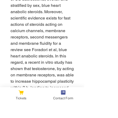
stratified by sex, blue heart 
anabolic steroids. Moreover, 
scientific evidence exists for fast 
actions of steroids acting on 
calcium channels, membrane 
receptors, second messengers 
and membrane fluidity for a 
review see Foradori et al, blue 
heart anabolic steroids. In this 
regard, a recent in vitro study has 
shown that testosterone, by acting 
on membrane receptors, was able 
to increase hippocampal plasticity 
within 2 h, leading to increased 
spine density Li et al. 
Tickets
Contact Form
Lakemedelsbehandling av astma 
och allergisk astma. De 
vanligaste lakemedlen vid astma 