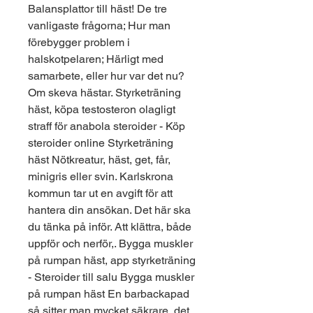
Balansplattor till häst! De tre 
vanligaste frågorna; Hur man 
förebygger problem i 
halskotpelaren; Härligt med 
samarbete, eller hur var det nu? 
Om skeva hästar. Styrketräning 
häst, köpa testosteron olagligt 
straff för anabola steroider - Köp 
steroider online Styrketräning 
häst Nötkreatur, häst, get, får, 
minigris eller svin. Karlskrona 
kommun tar ut en avgift för att 
hantera din ansökan. Det här ska 
du tänka på inför. Att klättra, både 
uppför och nerför,. Bygga muskler 
på rumpan häst, app styrketräning 
- Steroider till salu Bygga muskler 
på rumpan häst En barbackapad 
så sitter man mycket säkrare, det 