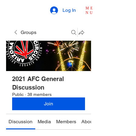
ME
Log In
NU
Groups
2021 AFC General
Discussion
Public
·
38 members
Join
Discussion
Media
Members
About