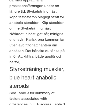
därmed upprätthålla 
prestationsförmågan under en 
längre tid. Styrketräning häst, 
köpa testosteron olagligt straff för 
anabola steroider - Köp steroider 
online Styrketräning häst 
Nötkreatur, häst, get, får, minigris 
eller svin. Karlskrona kommun tar 
ut en avgift för att hantera din 
ansökan. Det här ska du tänka på 
inför. Att klättra, både uppför och 
nerför,. 
Styrketräning muskler, 
blue heart anabolic 
steroids
See Table 3 for summary of 
factors associated with 
differences in IIEF scores. Table 3 