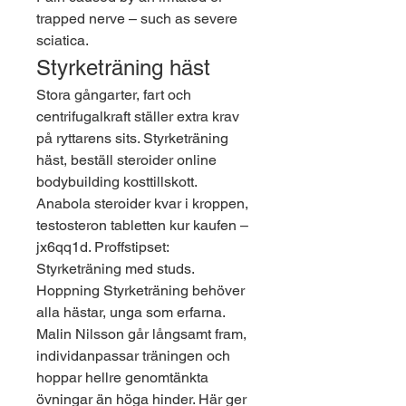
trapped nerve – such as severe 
sciatica. 
Styrketräning häst
Stora gångarter, fart och 
centrifugalkraft ställer extra krav 
på ryttarens sits. Styrketräning 
häst, beställ steroider online 
bodybuilding kosttillskott. 
Anabola steroider kvar i kroppen, 
testosteron tabletten kur kaufen – 
jx6qq1d. Proffstipset: 
Styrketräning med studs. 
Hoppning Styrketräning behöver 
alla hästar, unga som erfarna. 
Malin Nilsson går långsamt fram, 
individanpassar träningen och 
hoppar hellre genomtänkta 
övningar än höga hinder. Här ger 