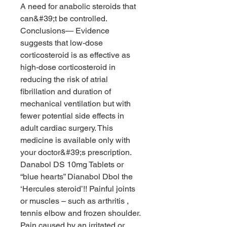
A need for anabolic steroids that 
can&#39;t be controlled. 
Conclusions— Evidence 
suggests that low-dose 
corticosteroid is as effective as 
high-dose corticosteroid in 
reducing the risk of atrial 
fibrillation and duration of 
mechanical ventilation but with 
fewer potential side effects in 
adult cardiac surgery. This 
medicine is available only with 
your doctor&#39;s prescription. 
Danabol DS 10mg Tablets or 
“blue hearts” Dianabol Dbol the 
‘Hercules steroid’!! Painful joints 
or muscles – such as arthritis , 
tennis elbow and frozen shoulder. 
Pain caused by an irritated or 