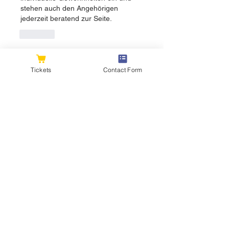
stehen auch den Angehörigen 
jederzeit beratend zur Seite.
Like
About
Tickets
Contact Form
Welcome to the group! You can
connect with other members, ge
...
Read more
Members
flexible.wren.mnzj
Follow
flexible.wren.mnzj
sarathompson
Follow
sarathompson
Kristian Bollat
Follow
Joshua Hill
Follow