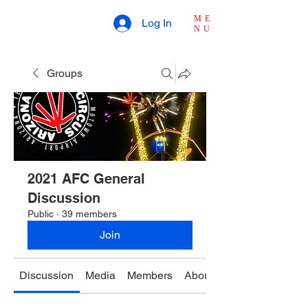
ME
Log In
NU
Groups
2021 AFC General
Discussion
Public
·
39 members
Join
Discussion
Media
Members
About