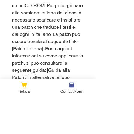
su un CD-ROM. Per poter giocare 
alla versione italiana del gioco, è 
necessario scaricare e installare 
una patch che traduce i testi e i 
dialoghi in italiano. La patch può 
essere trovata al seguente link: 
[Patch Italiana]. Per maggiori 
informazioni su come applicare la 
patch, si può consultare la 
seguente guida: [Guida alla 
Patch]. In alternativa, si può 
guardare il seguente video 
tutorial: [Video Tutorial].
Tickets
Contact Form
    Se siete appassionati di 
strategia e di storia, non potete 
perdervi questo classico del 
genere. Commandos: Quando Il 