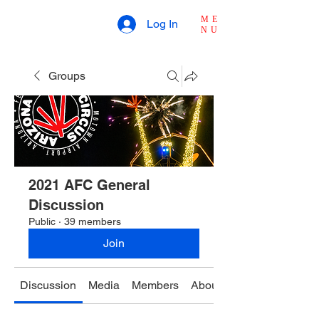
ME
Log In
NU
Groups
2021 AFC General
Discussion
Public
·
39 members
Join
Discussion
Media
Members
About