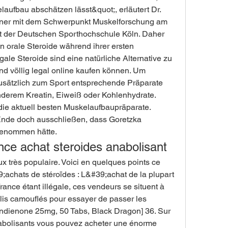
ufbau abschätzen lässt&quot;, erläutert Dr. 
iner mit dem Schwerpunkt Muskelforschung am 
aft der Deutschen Sporthochschule Köln. Daher 
n orale Steroide während ihrer ersten 
ale Steroide sind eine natürliche Alternative zu 
nd völlig legal online kaufen können. Um 
sätzlich zum Sport entsprechende Präparate 
erem Kreatin, Eiweiß oder Kohlenhydrate. 
die aktuell besten Muskelaufbaupräparate. 
Ende doch ausschließen, dass Goretzka 
enommen hätte. 
nce achat steroides anabolisant
 très populaire. Voici en quelques points ce 
;achats de stéroïdes : L&#39;achat de la plupart 
ance étant illégale, ces vendeurs se situent à 
lis camouflés pour essayer de passer les 
dienone 25mg, 50 Tabs, Black Dragon] 36. Sur 
anabolisants vous pouvez acheter une énorme 