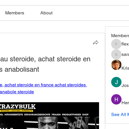
Members
About
Member
fle
flexible
sar
u steroide, achat steroide en 
saratho
s anabolisant
Kri
, achat steroide en france achat steroides 
Jos
 anabole steroide
Hem
See All 