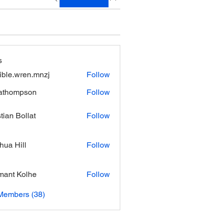
s
xible.wren.mnzj
Follow
.wren.mnzj
athompson
Follow
mpson
stian Bollat
Follow
hua Hill
Follow
ant Kolhe
Follow
Members (38)