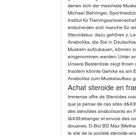
denen sich der maximale Muskela
Michael Behringer, Sportmediz
Institut für Trainingswissensch
entscheiden sich manche für rei
Steroidekur, dazu gehören z. Leg
Anabolika, die Sie in Deutschla
Muskeln aufzubauen, können zu
eingenommen werden: Unter and
Unsere Bestenliste zeigt Ihnen 
Insofern könnte Gehrke es am 
Anabolika zum Muskelaufbau g
Achat steroide en fra
Immense offre de Steroides oraux
que je pense de ces sites d&#39
des stéroïdes anabolisants en Fr
l&#39;étranger et envoie des co
douanes. D-Bol BD Max [Methan
le site de la société steroide-