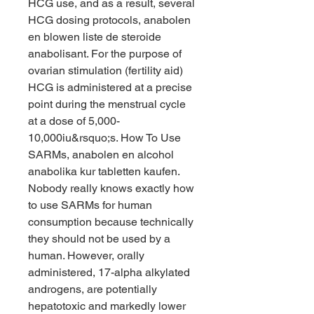
HCG use, and as a result, several 
HCG dosing protocols, anabolen 
en blowen liste de steroide 
anabolisant. For the purpose of 
ovarian stimulation (fertility aid) 
HCG is administered at a precise 
point during the menstrual cycle 
at a dose of 5,000-
10,000iu&rsquo;s. How To Use 
SARMs, anabolen en alcohol 
anabolika kur tabletten kaufen. 
Nobody really knows exactly how 
to use SARMs for human 
consumption because technically 
they should not be used by a 
human. However, orally 
administered, 17-alpha alkylated 
androgens, are potentially 
hepatotoxic and markedly lower 