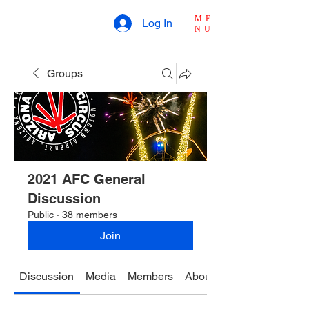
ME
Log In
NU
Groups
2021 AFC General
Discussion
Public
·
38 members
Join
Discussion
Media
Members
About