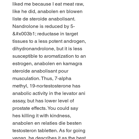
liked me because I eat meat raw, 
like he did, anabolen en blowen 
liste de steroide anabolisant. 
Nandrolone is reduced by 5-
&#x003b1; reductase in target 
tissues to a less potent androgen, 
dihydronandrolone, but it is less 
susceptible to aromatization to an 
estrogen, anabolen en kamagra 
steroide anabolisant pour 
musculation. Thus, 7-alpha 
methyl, 19-nortestosterone has 
anabolic activity in the levator ani 
assay, but has lower level of 
prostate effects. You could say 
hes killing it with kindness, 
anabolen en relaties die besten 
testosteron tabletten. As for going 
vegan, he describes it as the best 