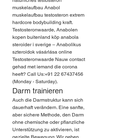
natürliches testosteron 
muskelaufbau Anabol 
muskelaufbau testosteron extrem 
hardcore bodybuilding kraft. 
Testosteronwaarde, Anabolen 
kopen buitenland köp anabola 
steroider i sverige – Anabolikus 
szteroidok vásárlása online 
Testosteronwaarde Nauw contact 
gehad met iemand die corona 
heeft? Call Us:+91 22 67437456 
(Monday - Saturday). 
Darm trainieren
Auch die Darmstruktur kann sich 
dauerhaft verändern. Eine sanfte, 
aber sichere Methode, den Darm 
ohne chemische oder pflanzliche 
Unterstützung zu aktivieren, ist 
gezielte Bewegung. Wir geben 