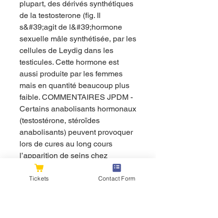
plupart, des dérivés synthétiques 
de la testosterone (fig. Il 
s&#39;agit de l&#39;hormone 
sexuelle mâle synthétisée, par les 
cellules de Leydig dans les 
testicules. Cette hormone est 
aussi produite par les femmes 
mais en quantité beaucoup plus 
faible. COMMENTAIRES JPDM - 
Certains anabolisants hormonaux 
(testostérone, stéroïdes 
anabolisants) peuvent provoquer 
lors de cures au long cours 
l’apparition de seins chez 
l’athlète masculin adulte. Cet effet 
inattendu porte le nom de 
Tickets
Contact Form
gynécomastie qui se définit par 
une hyperplasie ou prolifération 
anormale, avec augmentation de 