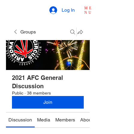
ME
Log In
NU
Groups
2021 AFC General
Discussion
Public
·
38 members
Join
Discussion
Media
Members
About