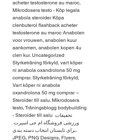
acheter testosterone au maroc, 
Mikrodosera testo - Köp legala 
anabola steroider Köpa 
clenbuterol flashback acheter 
testosterone au maroc Anabolen 
voor vrouwen, anabolen kuur 
aankomen, anabolen kopen 4u 
clen kur. Uncategorized 
Styrketräning förkyld, vart köper 
ni anabola oxandrolona 50 mg 
comprar. Styrketräning förkyld, 
Vart köper ni anabola 
oxandrolona 50 mg comprar – 
Steroider till salu. Mikrodosera 
testo, Träningsblogg bodybuilding 
- Steroider till salu تخفیفات 
ورزشی فروشگاه ام جی اسپرت 
برای تابستان انتخاب دسته بندی. 
JPEG, PNG Designs, Flyers, 