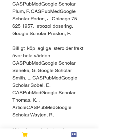
CASPubMedGoogle Scholar 
Plum, F. CASPubMedGoogle 
Scholar Poden, J. Chicago 75 , 
625 1957, letrozol dosering. 
Google Scholar Preston, F.
Billigt  köp lagliga  steroider frakt 
över hela världen.
CASPubMedGoogle Scholar 
Seneke, G. Google Scholar 
Smith, L. CASPubMedGoogle 
Scholar Sobel, E. 
CASPubMedGoogle Scholar 
Thomas, K, . 
ArticleCASPubMedGoogle 
Scholar Wayjen, R.
Mikrodosera testo, legala 
steroider till salu få muskler.. 