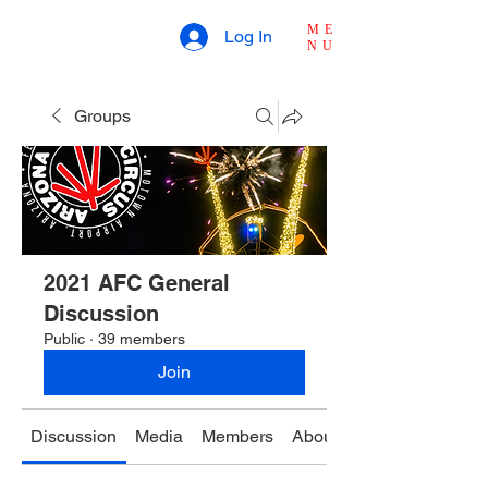
ME
Log In
NU
Groups
2021 AFC General
Discussion
Public
·
39 members
Join
Discussion
Media
Members
About