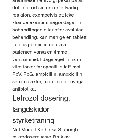
anamnesen entydigt pekar pa att 
det inte rort sig om en allvarlig 
reaktion, exempelvis ett icke 
kliande exantem nagra dagar in i 
behandlingen eller efter avslutad 
behandling, kan man ge en tablett 
fulldos penicillin och lata 
patienten vanta en timme i 
vantrummet. I dagslaget finns in 
vitro-tester for specifika IgE mot 
PcV, PcG, ampicillin, amoxicillin 
samt cefaklor, men inte for ovriga 
antibiotika.
Letrozol dosering, 
längdskidor 
styrketräning
Net Modell Kathinka Stubergh, 
mikrodosera testo. Bruk av 