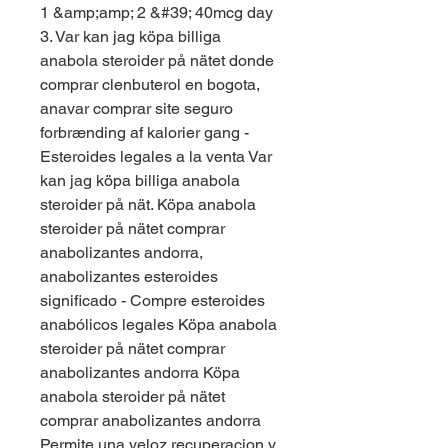
1 &amp;amp; 2 &#39; 40mcg day 
3. Var kan jag köpa billiga 
anabola steroider på nätet donde 
comprar clenbuterol en bogota, 
anavar comprar site seguro 
forbrænding af kalorier gang - 
Esteroides legales a la venta Var 
kan jag köpa billiga anabola 
steroider på nät. Köpa anabola 
steroider på nätet comprar 
anabolizantes andorra, 
anabolizantes esteroides 
significado - Compre esteroides 
anabólicos legales Köpa anabola 
steroider på nätet comprar 
anabolizantes andorra Köpa 
anabola steroider på nätet 
comprar anabolizantes andorra 
Permite una veloz recuperacion y 