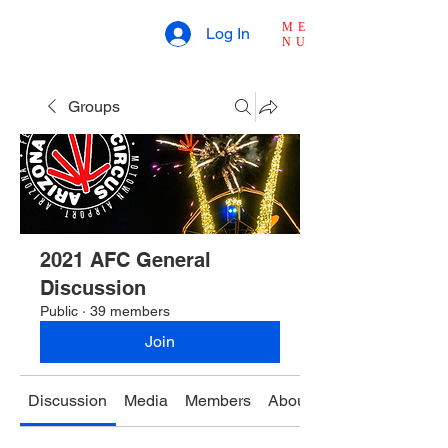
ME
Log In
NU
Groups
2021 AFC General
Discussion
Public
·
39 members
Join
Discussion
Media
Members
About