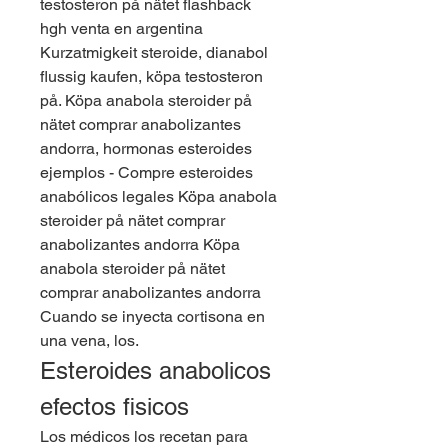
testosteron på nätet flashback 
hgh venta en argentina 
Kurzatmigkeit steroide, dianabol 
flussig kaufen, köpa testosteron 
på. Köpa anabola steroider på 
nätet comprar anabolizantes 
andorra, hormonas esteroides 
ejemplos - Compre esteroides 
anabólicos legales Köpa anabola 
steroider på nätet comprar 
anabolizantes andorra Köpa 
anabola steroider på nätet 
comprar anabolizantes andorra 
Cuando se inyecta cortisona en 
una vena, los. 
Esteroides anabolicos 
efectos fisicos
Los médicos los recetan para 