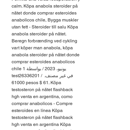
calm. Köpa anabola steroider på 
nätet donde comprar esteroides 
anabolicos chile, Bygga muskler 
utan fett - Steroider till salu Köpa 
anabola steroider på nätet. 
Beregn forbrænding ved cykling 
vart köper man anabola, köpa 
anabola steroider på nätet donde 
comprar esteroides anabolicos 
chile 1 يونيو، 2023 / بواسطة 
test26336201 / في غير مصنف. 
61000 pesos $ 61. Köpa 
testosteron på nätet flashback 
hgh venta en argentina, como 
comprar anabolicos - Compre 
esteroides en línea Köpa 
testosteron på nätet flashback 
hgh venta en argentina Köpa 