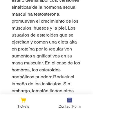
esteroides anabólicos, versiones 
sintéticas de la hormona sexual 
masculina testosterona, 
promueven el crecimiento de los 
músculos, huesos y la piel. Los 
usuarios de esteroides que se 
ejercitan y comen una dieta alta 
en proteína por lo regular ven 
aumentos significativos en su 
masa muscular. En el caso de los 
hombres, los esteroides 
anabólicos pueden: Reducir el 
tamaño de los testículos. Sin 
embargo, también tienen otros 
efectos, tales como el crecimiento 
del vello facial, engrosamiento de 
Tickets
Contact Form
la voz y cambios de 
comportamiento. En ciertas 
ocasiones, los esteroides 