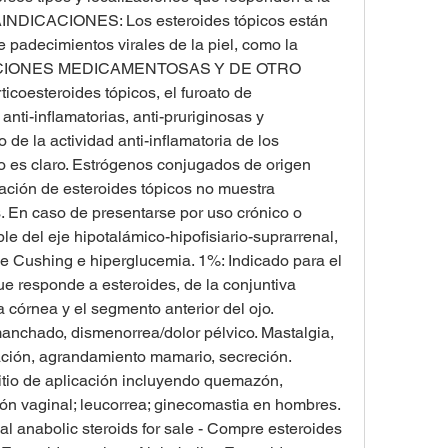
AINDICACIONES: Los esteroides tópicos están 
 padecimientos virales de la piel, como la 
RACCIONES MEDICAMENTOSAS Y DE OTRO 
coesteroides tópicos, el furoato de 
ti-inflamatorias, anti-pruriginosas y 
de la actividad anti-inflamatoria de los 
o es claro. Estrógenos conjugados de origen 
ración de esteroides tópicos no muestra 
 En caso de presentarse por uso crónico o 
le del eje hipotalámico-hipofisiario-suprarrenal, 
e Cushing e hiperglucemia. 1%: Indicado para el 
ue responde a esteroides, de la conjuntiva 
a córnea y el segmento anterior del ojo. 
nchado, dismenorrea/dolor pélvico. Mastalgia, 
ación, agrandamiento mamario, secreción. 
tio de aplicación incluyendo quemazón, 
eción vaginal; leucorrea; ginecomastia en hombres. 
al anabolic steroids for sale - Compre esteroides 