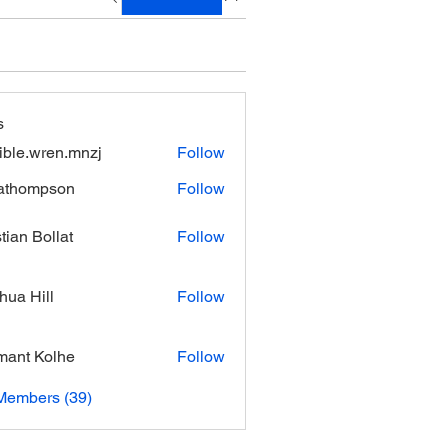
s
xible.wren.mnzj
Follow
.wren.mnzj
athompson
Follow
mpson
stian Bollat
Follow
hua Hill
Follow
ant Kolhe
Follow
Members (39)