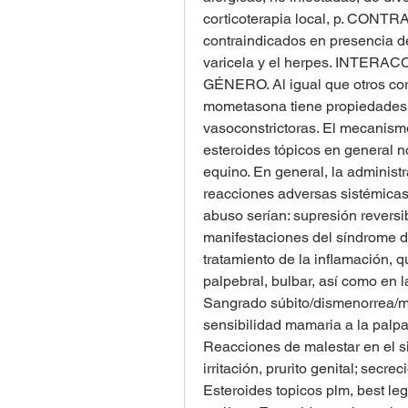
corticoterapia local, p. CONTR
contraindicados en presencia de
varicela y el herpes. INTE
GÉNERO. Al igual que otros corti
mometasona tiene propiedades an
vasoconstrictoras. El mecanismo 
esteroides tópicos en general n
equino. En general, la administ
reacciones adversas sistémicas.
abuso serían: supresión reversib
manifestaciones del síndrome d
tratamiento de la inflamación, q
palpebral, bulbar, así como en l
Sangrado súbito/dismenorrea/ma
sensibilidad mamaria a la palp
Reacciones de malestar en el si
irritación, prurito genital; secr
Esteroides topicos plm, best leg