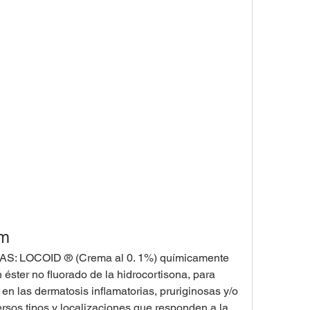
lm
 LOCOID ® (Crema al 0. 1%) químicamente 
 éster no fluorado de la hidrocortisona, para 
 en las dermatosis inflamatorias, pruriginosas y/o 
ersos tipos y localizaciones que responden a la 