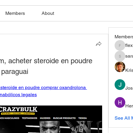
Members
About
Member
fle
flexible
sar
m, acheter steroide en poudre 
saratho
 paraguai
Kri
 steroide en poudre comprar oxandrolona 
Jos
nabólicos legales
Hem
See All 