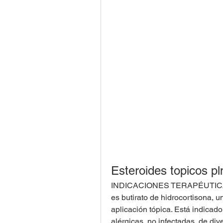
Esteroides topicos p
INDICACIONES TERAPÉUTICAS:
es butirato de hidrocortisona, un
aplicación tópica. Está indicado
alérgicas, no infectadas, de div