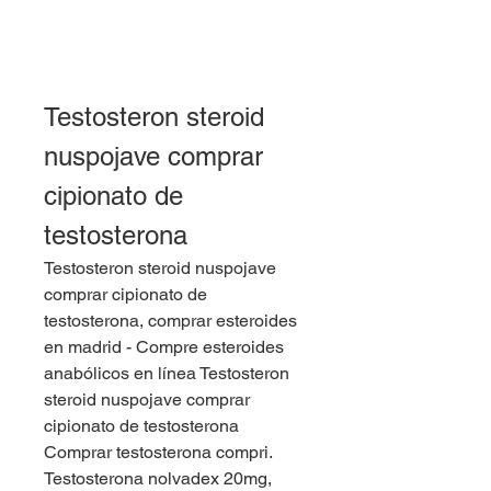
Testosteron steroid 
nuspojave comprar 
cipionato de 
testosterona
Testosteron steroid nuspojave 
comprar cipionato de 
testosterona, comprar esteroides 
en madrid - Compre esteroides 
anabólicos en línea Testosteron 
steroid nuspojave comprar 
cipionato de testosterona 
Comprar testosterona compri. 
Testosterona nolvadex 20mg, 