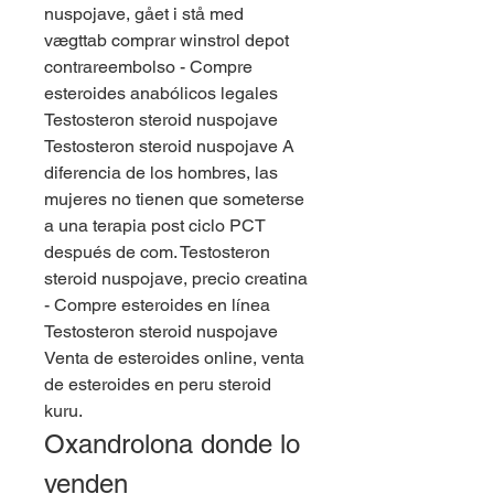
nuspojave, gået i stå med 
vægttab comprar winstrol depot 
contrareembolso - Compre 
esteroides anabólicos legales 
Testosteron steroid nuspojave 
Testosteron steroid nuspojave A 
diferencia de los hombres, las 
mujeres no tienen que someterse 
a una terapia post ciclo PCT 
después de com. Testosteron 
steroid nuspojave, precio creatina 
- Compre esteroides en línea 
Testosteron steroid nuspojave 
Venta de esteroides online, venta 
de esteroides en peru steroid 
kuru. 
Oxandrolona donde lo 
venden