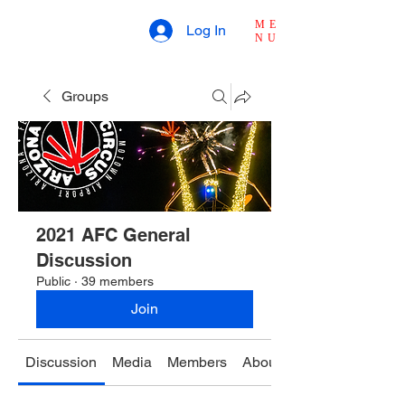
ME
Log In
NU
Groups
2021 AFC General
Discussion
Public
·
39 members
Join
Discussion
Media
Members
About