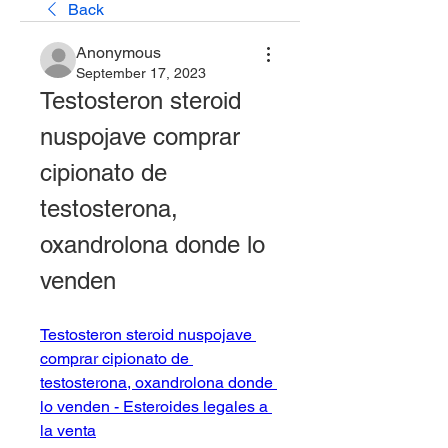
Back
Anonymous
September 17, 2023
Testosteron steroid 
nuspojave comprar 
cipionato de 
testosterona, 
oxandrolona donde lo 
venden
Testosteron steroid nuspojave 
comprar cipionato de 
testosterona, oxandrolona donde 
lo venden - Esteroides legales a 
la venta