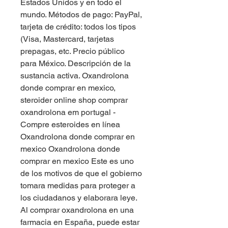
Estados Unidos y en todo el 
mundo. Métodos de pago: PayPal, 
tarjeta de crédito: todos los tipos 
(Visa, Mastercard, tarjetas 
prepagas, etc. Precio público 
para México. Descripción de la 
sustancia activa. Oxandrolona 
donde comprar en mexico, 
steroider online shop comprar 
oxandrolona em portugal - 
Compre esteroides en línea 
Oxandrolona donde comprar en 
mexico Oxandrolona donde 
comprar en mexico Este es uno 
de los motivos de que el gobierno 
tomara medidas para proteger a 
los ciudadanos y elaborara leye. 
Al comprar oxandrolona en una 
farmacia en España, puede estar 