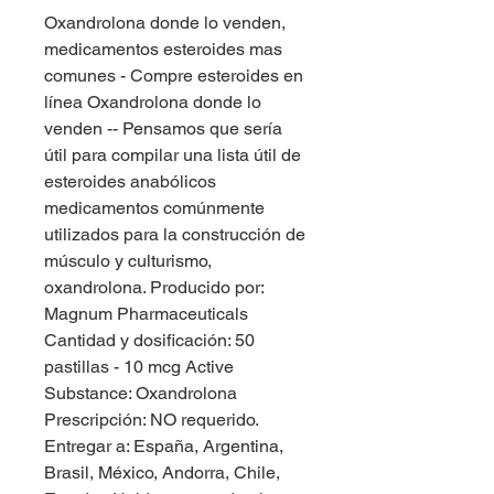
Oxandrolona donde lo venden, 
medicamentos esteroides mas 
comunes - Compre esteroides en 
línea Oxandrolona donde lo 
venden -- Pensamos que sería 
útil para compilar una lista útil de 
esteroides anabólicos 
medicamentos comúnmente 
utilizados para la construcción de 
músculo y culturismo, 
oxandrolona. Producido por: 
Magnum Pharmaceuticals 
Cantidad y dosificación: 50 
pastillas - 10 mcg Active 
Substance: Oxandrolona 
Prescripción: NO requerido. 
Entregar a: España, Argentina, 
Brasil, México, Andorra, Chile, 