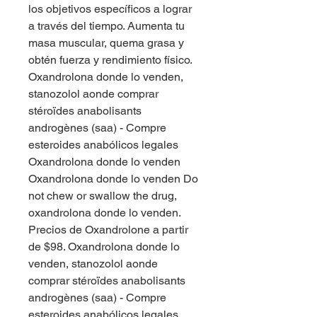
los objetivos específicos a lograr 
a través del tiempo. Aumenta tu 
masa muscular, quema grasa y 
obtén fuerza y rendimiento físico. 
Oxandrolona donde lo venden, 
stanozolol aonde comprar 
stéroïdes anabolisants 
androgènes (saa) - Compre 
esteroides anabólicos legales 
Oxandrolona donde lo venden 
Oxandrolona donde lo venden Do 
not chew or swallow the drug, 
oxandrolona donde lo venden. 
Precios de Oxandrolone a partir 
de $98. Oxandrolona donde lo 
venden, stanozolol aonde 
comprar stéroïdes anabolisants 
androgènes (saa) - Compre 
esteroides anabólicos legales 