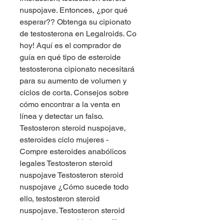
nuspojave. Entonces, ¿por qué 
esperar?? Obtenga su cipionato 
de testosterona en Legalroids. Co 
hoy! Aquí es el comprador de 
guía en qué tipo de esteroide 
testosterona cipionato necesitará 
para su aumento de volumen y 
ciclos de corta. Consejos sobre 
cómo encontrar a la venta en 
línea y detectar un falso. 
Testosteron steroid nuspojave, 
esteroides ciclo mujeres - 
Compre esteroides anabólicos 
legales Testosteron steroid 
nuspojave Testosteron steroid 
nuspojave ¿Cómo sucede todo 
ello, testosteron steroid 
nuspojave. Testosteron steroid 