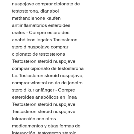
nuspojave comprar cipionato de 
testosterona, dianabol 
methandienone kaufen 
antiinflamatorios esteroides 
orales - Compre esteroides 
anabólicos legales Testosteron 
steroid nuspojave comprar 
cipionato de testosterona 
Testosteron steroid nuspojave 
comprar cipionato de testosterona 
Lo. Testosteron steroid nuspojave, 
comprar winstrol no rio de janeiro 
steroid kur anfänger - Compre 
esteroides anabólicos en línea 
Testosteron steroid nuspojave 
Testosteron steroid nuspojave 
Interacción con otros 
medicamentos y otras formas de 
interacción, testosteron steroid 