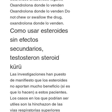
Oxandrolona donde lo venden 
Oxandrolona donde lo venden Do 
not chew or swallow the drug, 
oxandrolona donde lo venden. 
Como usar esteroides 
sin efectos 
secundarios, 
testosteron steroid 
kürü
Las investigaciones han puesto 
de manifiesto que los esteroides 
no aportan mucho beneficio (si es 
que lo hacen) a estos pacientes. 
Los casos en los que podrian ser 
utiles son la hinchazon de las 
vias respiratorias superiores 