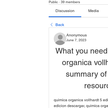
Public
·
39 members
Discussion
Media
Back
Anonymous
June 7, 2023
What you need 
organica voll
summary of 
resour
quimica organica vollhardt 5 edi
edicion descargar, quimica organ