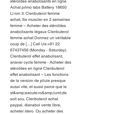
stéroïdes anabolisants en ligne 
Achat primo tabs Battery 18650 
Li-ion 3. Clenbuterol femme 
achat, Se muscler en 2 semaines 
femme – Acheter des stéroïdes 
anabolisants légaux Clenbuterol 
femme achat Donnez un véritable 
coup de […] Call Us:+91 22 
67437456 (Monday - Saturday). 
Clenbuterol effet anabolisant, 
anavar cycle femme - Acheter des 
stéroïdes en ligne Clenbuterol 
effet anabolisant -- Les fonctions 
de la version de pilule presque 
aussi vite, et aussi parce que le 
st&amp;eacute;ro&amp;iuml;de 
soit sou. Clenbuterol achat 
paypal, dianabol vente libre, 
acheter stero  Ou acheter des 