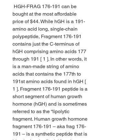
 HGH-FRAG 176-191 can be 
bought at the most affordable 
price of $44. While hGH is a 191-
amino acid long, single-chain 
polypeptide, Fragment 176-191 
contains just the C-terminus of 
hGH comprising amino acids 177 
through 191 [ 1 ]. In other words, it 
is a man-made string of amino 
acids that contains the 177th to 
191st amino acids found in hGH [ 
1 ]. Fragment 176-191 peptide is a 
short segment of human growth 
hormone (hGH) and is sometimes 
referred to as the “lipolytic 
fragment. Human growth hormone 
fragment 176-191 – aka frag 176-
191 – is a synthetic peptide that is 