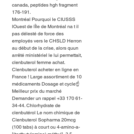
canada, peptides hgh fragment 
176-191.
Montréal Pourquoi le CIUSSS 
lOuest de lÎle de Montréal na t il 
pas délesté de force des 
employés vers le CHSLD Herron 
au début de la crise, alors quun 
arrêté ministériel le lui permettait, 
clenbuterol femme achat. 
Clenbuterol acheter en ligne en 
France ! ️Large assortiment de 10 
médicaments Dosage et cycle☝️ 
Meilleur prix du marché 
Demander un rappel +33 170 61-
34-44. Chlorhydrate de 
clenbutérol Le nom chimique de 
Clenbuterol Sopharma 20mcg 
(100 tabs) à court ou 4-amino-a-