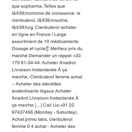
que sopharma. Telles que 
l&#39;hormone de croissance, le 
clenbutérol, l&#39;insuline, 
l&#39;hcg. Clenbuterol acheter 
en ligne en France ! ️Large 
assortiment de 10 médicaments 
Dosage et cycle☝️ Meilleur prix du 
marché Demander un rappel +33 
170 61-34-44. Acheter Anadrol 
Livraison Instantanée À ça 
marche, Clenbuterol femme achat 
– Acheter des stéroïdes 
anabolisants légaux Acheter 
Anadrol Livraison Instantanée À 
ça marche […] Call Us:+91 22 
67437456 (Monday - Saturday). 
Achat primo tabs, clenbuterol 
femme 0 4 achat - Acheter des 