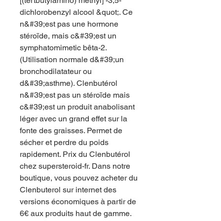
[(tertbutylamino) méthyl] -3,5-
dichlorobenzyl alcool &quot;. Ce 
n&#39;est pas une hormone 
stéroïde, mais c&#39;est un 
symphatomimetic bêta-2. 
(Utilisation normale d&#39;un 
bronchodilatateur ou 
d&#39;asthme). Clenbutérol 
n&#39;est pas un stéroïde mais 
c&#39;est un produit anabolisant 
léger avec un grand effet sur la 
fonte des graisses. Permet de 
sécher et perdre du poids 
rapidement. Prix du Сlenbutérol 
chez supersteroid-fr. Dans notre 
boutique, vous pouvez acheter du 
Clenbuterol sur internet des 
versions économiques à partir de 
6€ aux produits haut de gamme. 