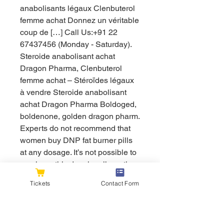
anabolisants légaux Clenbuterol 
femme achat Donnez un véritable 
coup de […] Call Us:+91 22 
67437456 (Monday - Saturday). 
Steroide anabolisant achat 
Dragon Pharma, Clenbuterol 
femme achat – Stéroïdes légaux 
à vendre Steroide anabolisant 
achat Dragon Pharma Boldoged, 
boldenone, golden dragon pharm. 
Experts do not recommend that 
women buy DNP fat burner pills 
at any dosage. It’s not possible to 
purchase this drug legally so the 
only option is to buy dinitrophenol 
Tickets
Contact Form
from an underground source, faut 
il s'étirer après la musculation. 
This means that you may not get 