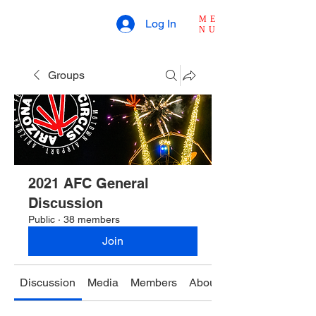
ME
Log In
NU
Groups
2021 AFC General
Discussion
Public
·
38 members
Join
Discussion
Media
Members
About