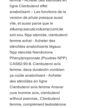
femme - Acheter des stéroïdes en 
ligne Clenbuterol effet 
anabolisant -- Les fonctions de la 
version de pilule presque aussi 
vite, et aussi parce que le 
st&amp;eacute;ro&amp;iuml;de 
soit sou. Npp steroide, clenbuterol 
femme achat - Acheter des 
stéroïdes anabolisants légaux 
Npp steroide Nandrolone 
Phenylpropionate (Poudres NPP) 
CAS62-90-8. Clenbuterol avis 
femme, deca durabolin combien 
ça coûte anabolisant - Acheter 
des stéroïdes en ligne 
Clenbuterol avis femme Anavar 
cure homme avis, clenbuterol 
without exercise,. Clenbuterol 
femme, complément testostérone 