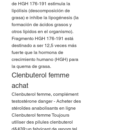
de HGH 176-191 estimula la 
lipólisis (descomposición de 
grasa) e inhibe la lipogénesis (la 
formación de ácidos grasos y 
otros lípidos en el organismo). 
Fragmento HGH 176-191 está 
destinado a ser 12,5 veces más 
fuerte que la hormona de 
crecimiento humano (HGH) para 
la quema de grasa. 
Clenbuterol femme 
achat
Clenbuterol femme, complément 
testostérone danger - Acheter des 
stéroïdes anabolisants en ligne 
Clenbuterol femme Toujours 
utiliser des pilules clenbuterol 
d&#39;un fabricant de renom tel 