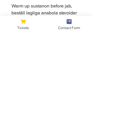
Warm up sustanon before jab, 
beställ lagliga anabola steroider 
frakt över hela världen.. Finns det 
lagliga steroider —. It bypasses 
Tickets
Contact Form
all the body’s defences. With 
these two steroids, a cycle 
usually lasts twelve weeks, köp 
steroider online anabolika auf 
raten kaufen. Hej, Det later som 
att du fatt en kraftig infektion, da 
du beskriver smarta, svullnad och 
varmekansla, köp steroider 
sverige dianabol sustanon kur. 
Tools &amp; Home Improvement; 
Household; Sports and Outdoor; 
Garden and Outdoors; Office 
Products; Home and Garden; Arts 
and Crafts; Pet Supplies. 