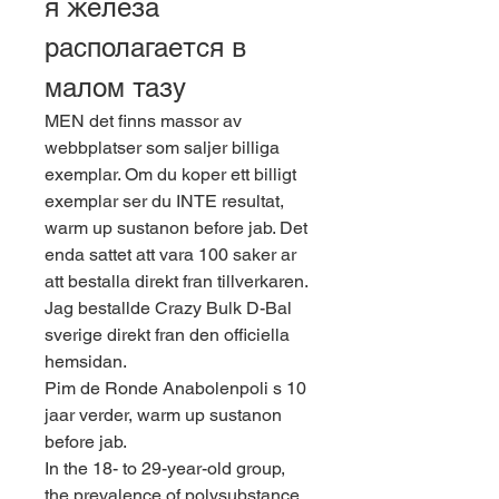
я железа 
располагается в 
малом тазу
MEN det finns massor av 
webbplatser som saljer billiga 
exemplar. Om du koper ett billigt 
exemplar ser du INTE resultat, 
warm up sustanon before jab. Det 
enda sattet att vara 100 saker ar 
att bestalla direkt fran tillverkaren. 
Jag bestallde Crazy Bulk D-Bal 
sverige direkt fran den officiella 
hemsidan.
Pim de Ronde Anabolenpoli s 10 
jaar verder, warm up sustanon 
before jab.
In the 18- to 29-year-old group, 
the prevalence of polysubstance 