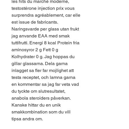
les hits du marché moderne, 
testostérone injection prix vous 
surprendra agréablement, car elle 
est issue de fabricants. 
Naringsvarde per glass utan frukt 
jag anvande EAA med smak 
tuttifrutti. Energi 8 kcal Protein fria 
aminosyror 2 g Fett 0 g 
Kolhydrater 0 g. Jag hoppas du 
gillar glassarna. Dela garna 
inlagget sa fler far mojlighet att 
testa receptet, och lamna garna 
en kommentar sa jag far veta vad 
du tyckte om slutresultatet, 
anabola steroiders påverkan. 
Kanske hittar du en unik 
smakkombination som du vill 
tipsa andra om.