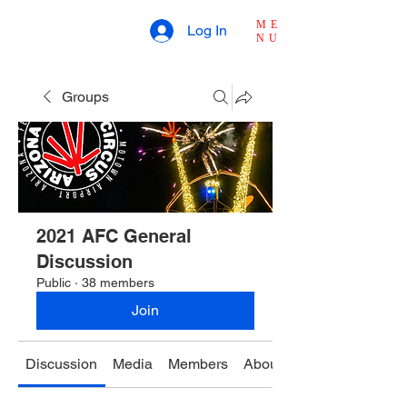
ME
Log In
NU
Groups
2021 AFC General
Discussion
Public
·
38 members
Join
Discussion
Media
Members
About